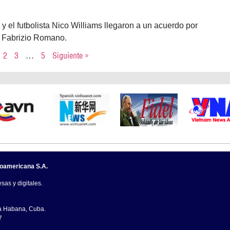
y el futbolista Nico Williams llegaron a un acuerdo por
a Fabrizio Romano.
2
3
…
5
Siguiente »
noamericana S.A.
sas y digitales.
La Habana, Cuba.
7