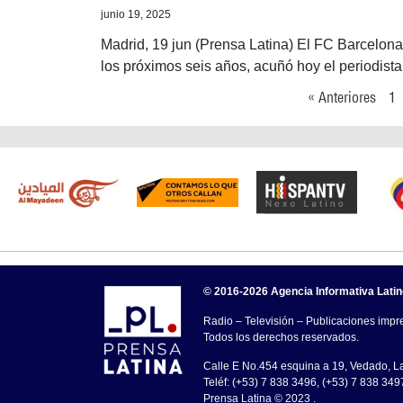
junio 19, 2025
Madrid, 19 jun (Prensa Latina) El FC Barcelona 
los próximos seis años, acuñó hoy el periodist
« Anteriores
1
© 2016-2026 Agencia Informativa Lati
Radio – Televisión – Publicaciones impre
Todos los derechos reservados.
Calle E No.454 esquina a 19, Vedado, 
Teléf: (+53) 7 838 3496, (+53) 7 838 349
Prensa Latina © 2023 .