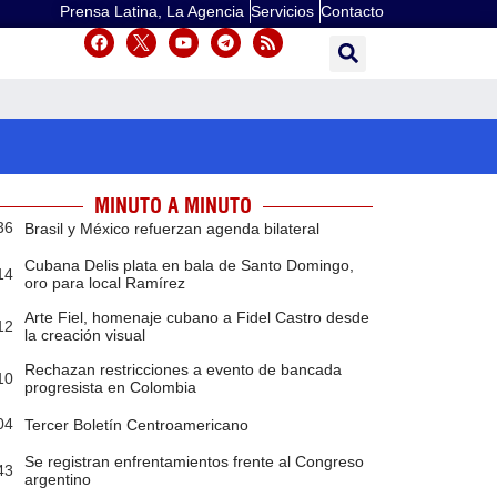
Prensa Latina, La Agencia
Servicios
Contacto
MINUTO A MINUTO
36
Brasil y México refuerzan agenda bilateral
Cubana Delis plata en bala de Santo Domingo,
14
oro para local Ramírez
Arte Fiel, homenaje cubano a Fidel Castro desde
12
la creación visual
Rechazan restricciones a evento de bancada
10
progresista en Colombia
04
Tercer Boletín Centroamericano
Se registran enfrentamientos frente al Congreso
43
argentino