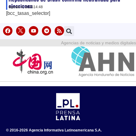
elecciones
agosto 4, 2026
14:48
[bcc_tasas_selector]
Agencias de noticias y medios digitales
© 2016-2026 Agencia Informativa Latinoamericana S.A.