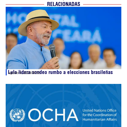
RELACIONADAS
Lula lidera sondeo rumbo a elecciones brasileñas
agosto 5, 2026
08:52