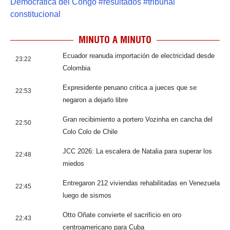
Democrática del Congo
#
resultados
#
tribunal
constitucional
MINUTO A MINUTO
Ecuador reanuda importación de electricidad desde
23:22
Colombia
Expresidente peruano critica a jueces que se
22:53
negaron a dejarlo libre
Gran recibimiento a portero Vozinha en cancha del
22:50
Colo Colo de Chile
JCC 2026: La escalera de Natalia para superar los
22:48
miedos
Entregaron 212 viviendas rehabilitadas en Venezuela
22:45
luego de sismos
Otto Oñate convierte el sacrificio en oro
22:43
centroamericano para Cuba