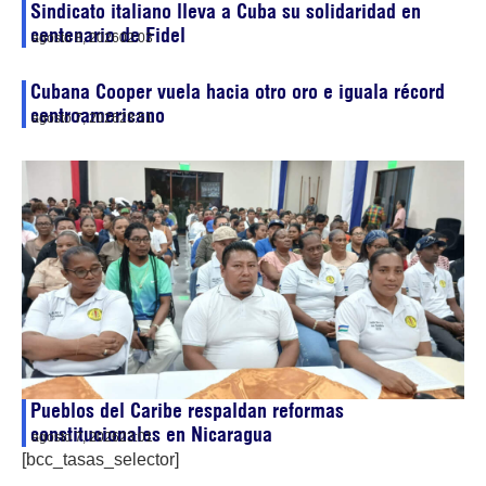
Sindicato italiano lleva a Cuba su solidaridad en
centenario de Fidel
agosto 8, 2026
02:03
Cubana Cooper vuela hacia otro oro e iguala récord
centroamericano
agosto 7, 2026
23:51
Pueblos del Caribe respaldan reformas
constitucionales en Nicaragua
agosto 7, 2026
23:01
[bcc_tasas_selector]