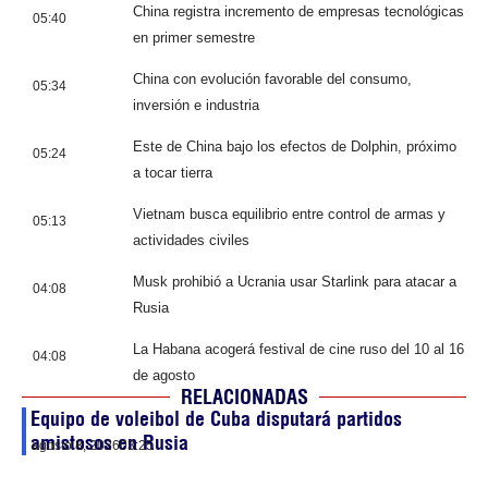
China registra incremento de empresas tecnológicas
05:40
en primer semestre
China con evolución favorable del consumo,
05:34
inversión e industria
Este de China bajo los efectos de Dolphin, próximo
05:24
a tocar tierra
Vietnam busca equilibrio entre control de armas y
05:13
actividades civiles
Musk prohibió a Ucrania usar Starlink para atacar a
04:08
Rusia
La Habana acogerá festival de cine ruso del 10 al 16
04:08
de agosto
RELACIONADAS
Equipo de voleibol de Cuba disputará partidos
amistosos en Rusia
agosto 8, 2026
03:25