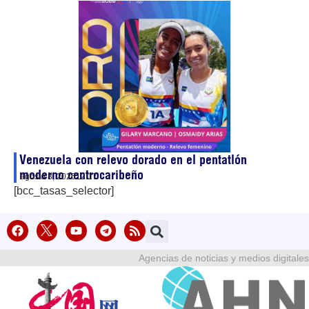
Venezuela con relevo dorado en el pentatlón
moderno centrocaribeño
agosto 8, 2026
12:17
[bcc_tasas_selector]
Agencias de noticias y medios digitales