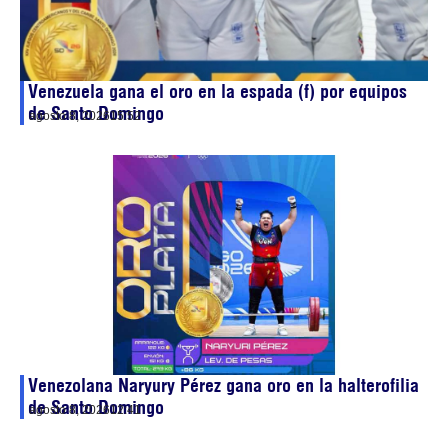
Venezuela gana el oro en la espada (f) por equipos
de Santo Domingo
agosto 8, 2026
15:52
Venezolana Naryury Pérez gana oro en la halterofilia
de Santo Domingo
agosto 8, 2026
12:41