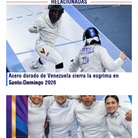
RELACIONADAS
Acero dorado de Venezuela cierra la esgrima en
Santo Domingo 2026
agosto 8, 2026
16:23