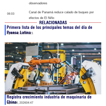
observadores
Canal de Panamá reduce calado de buques por
06:03
efectos de El Niño
RELACIONADAS
Primera lista de los principales temas del día de
Prensa Latina
agosto 6, 2026
05:21
Registra crecimiento industria de maquinaria de
China
agosto 6, 2026
04:47