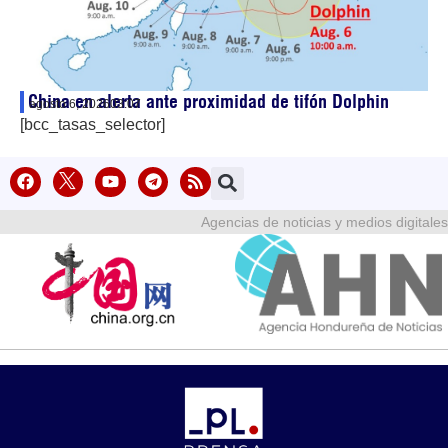
China en alerta ante proximidad de tifón Dolphin
agosto 6, 2026
03:07
[bcc_tasas_selector]
Agencias de noticias y medios digitales