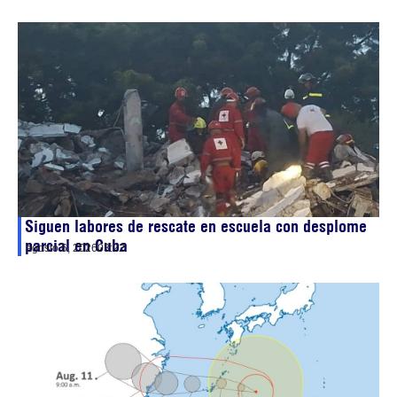
Siguen labores de rescate en escuela con desplome
parcial en Cuba
agosto 6, 2026
03:22