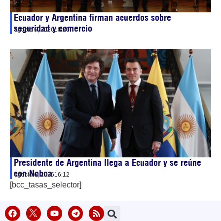
Ecuador y Argentina firman acuerdos sobre
seguridad y comercio
agosto 6, 2026
18:20
Presidente de Argentina llega a Ecuador y se reúne
con Noboa
agosto 6, 2026
16:12
[bcc_tasas_selector]