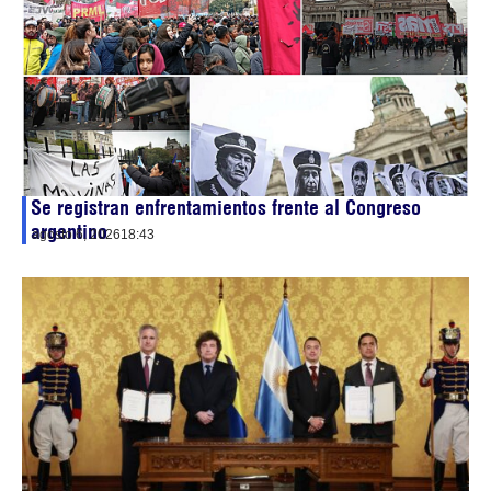
Se registran enfrentamientos frente al Congreso
argentino
agosto 6, 2026
18:43