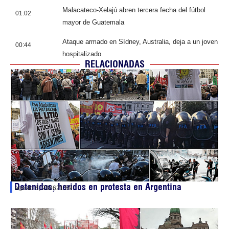
Malacateco-Xelajú abren tercera fecha del fútbol
01:02
mayor de Guatemala
Ataque armado en Sídney, Australia, deja a un joven
00:44
hospitalizado
RELACIONADAS
Detenidos, heridos en protesta en Argentina
agosto 6, 2026
21:59