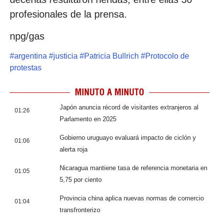
profesionales de la prensa.
npg/gas
#
argentina
#
justicia
#
Patricia Bullrich
#
Protocolo de
protestas
MINUTO A MINUTO
Japón anuncia récord de visitantes extranjeros al
01:26
Parlamento en 2025
Gobierno uruguayo evaluará impacto de ciclón y
01:06
alerta roja
Nicaragua mantiene tasa de referencia monetaria en
01:05
5,75 por ciento
Provincia china aplica nuevas normas de comercio
01:04
transfronterizo