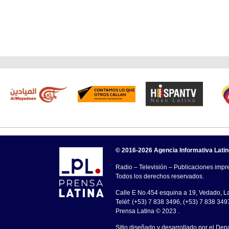
© 2016-2026 Agencia Informativa Lati
Radio – Televisión – Publicaciones impre
Todos los derechos reservados.
Calle E No.454 esquina a 19, Vedado, 
Teléf: (+53) 7 838 3496, (+53) 7 838 349
Prensa Latina © 2023 .
Sitio diseñado y desarrollado por el Dep