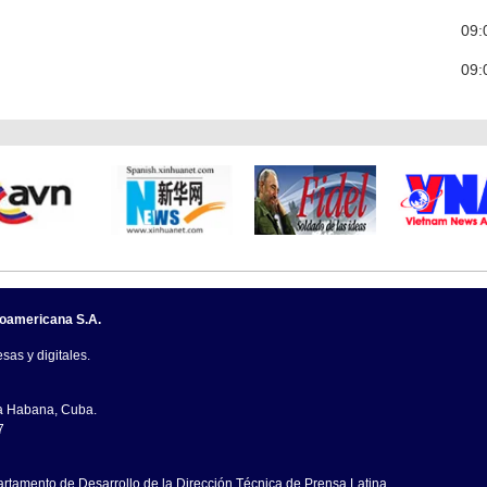
09:
09:
noamericana S.A.
sas y digitales.
La Habana, Cuba.
7
artamento de Desarrollo de la Dirección Técnica de Prensa Latina.