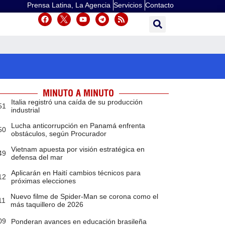
Prensa Latina, La Agencia
Servicios
Contacto
MINUTO A MINUTO
Italia registró una caída de su producción
51
industrial
Lucha anticorrupción en Panamá enfrenta
50
obstáculos, según Procurador
Vietnam apuesta por visión estratégica en
49
defensa del mar
Aplicarán en Haití cambios técnicos para
12
próximas elecciones
Nuevo filme de Spider-Man se corona como el
11
más taquillero de 2026
09
Ponderan avances en educación brasileña