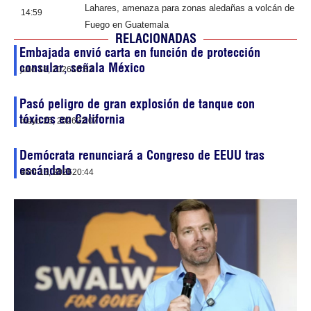
Lahares, amenaza para zonas aledañas a volcán de
14:59
Fuego en Guatemala
RELACIONADAS
Embajada envió carta en función de protección
consular, señala México
julio 18, 2026
10:53
Pasó peligro de gran explosión de tanque con
tóxicos en California
mayo 25, 2026
22:07
Demócrata renunciará a Congreso de EEUU tras
escándalo
abril 13, 2026
20:44