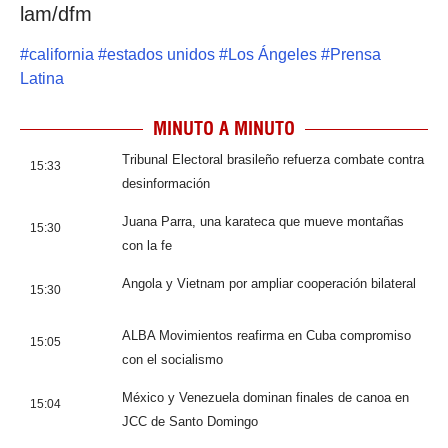
lam/dfm
#
california
#
estados unidos
#
Los Ángeles
#
Prensa
Latina
MINUTO A MINUTO
Tribunal Electoral brasileño refuerza combate contra
15:33
desinformación
Juana Parra, una karateca que mueve montañas
15:30
con la fe
Angola y Vietnam por ampliar cooperación bilateral
15:30
ALBA Movimientos reafirma en Cuba compromiso
15:05
con el socialismo
México y Venezuela dominan finales de canoa en
15:04
JCC de Santo Domingo