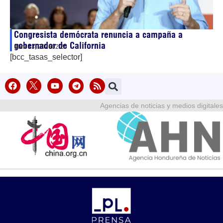
Congresista demócrata renuncia a campaña a
gobernador de California
abril 13, 2026
02:20
[bcc_tasas_selector]
Agencias de noticias y medios digitales