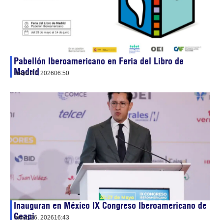
Pabellón Iberoamericano en Feria del Libro de
Madrid
mayo 27, 2026
06:50
Inauguran en México IX Congreso Iberoamericano de
Ceapi
mayo 26, 2026
16:43