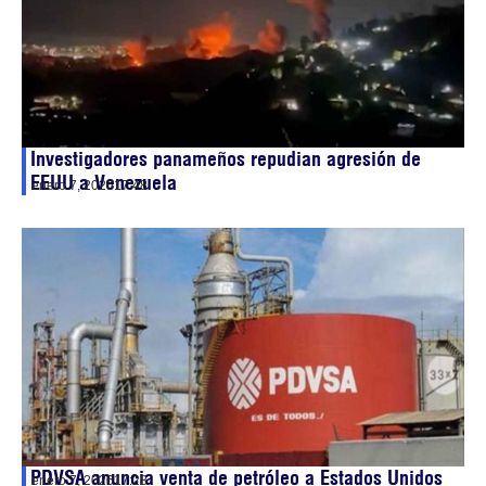
Investigadores panameños repudian agresión de
EEUU a Venezuela
enero 7, 2026
17:48
PDVSA anuncia venta de petróleo a Estados Unidos
enero 7, 2026
17:28