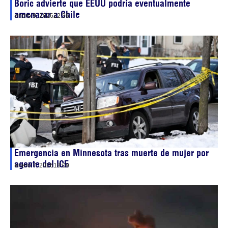
Boric advierte que EEUU podría eventualmente
amenazar a Chile
enero 9, 2026
22:36
Emergencia en Minnesota tras muerte de mujer por
agente del ICE
enero 7, 2026
18:09