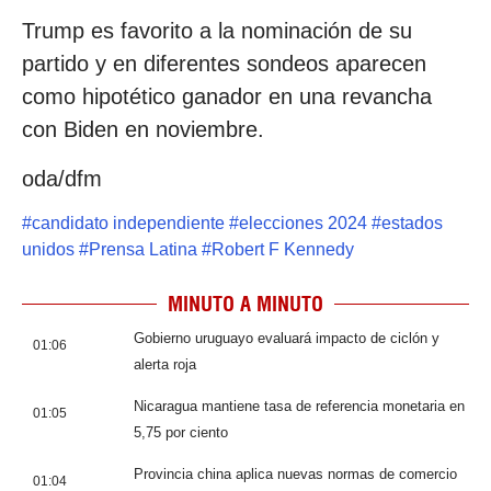
Trump es favorito a la nominación de su
partido y en diferentes sondeos aparecen
como hipotético ganador en una revancha
con Biden en noviembre.
oda/dfm
#
candidato independiente
#
elecciones 2024
#
estados
unidos
#
Prensa Latina
#
Robert F Kennedy
MINUTO A MINUTO
Gobierno uruguayo evaluará impacto de ciclón y
01:06
alerta roja
Nicaragua mantiene tasa de referencia monetaria en
01:05
5,75 por ciento
Provincia china aplica nuevas normas de comercio
01:04