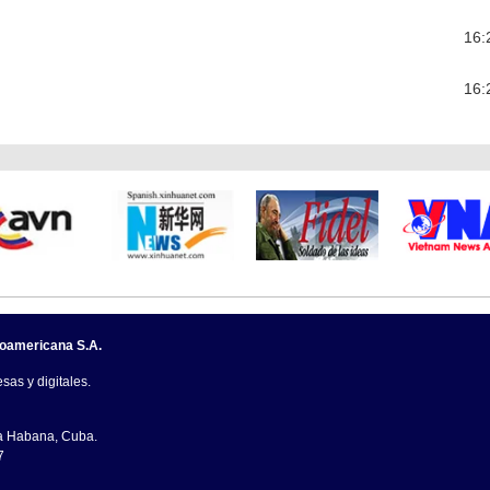
16:
16:
noamericana S.A.
sas y digitales.
La Habana, Cuba.
7