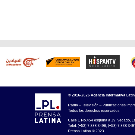
© 2016-2026 Agencia Informativa Lati
Radio – Televisión – Publicaciones impre
Todos los derechos reservados.
Calle E No.454 esquina a 19, Vedado, 
Teléf: (+53) 7 838 3496, (+53) 7 838 349
Prensa Latina © 2023 .