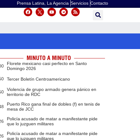
Prensa Latina, La Agencia
Servicios
Contacto
MINUTO A MINUTO
Florete mexicano casi perfecto en Santo
00
Domingo 2026
50
Tercer Boletín Centroamericano
Violencia de grupo armado genera pánico en
50
territorio de RDC
Puerto Rico gana final de dobles (f) en tenis de
48
mesa de JCC
Policía acusado de matar a manifestante pide
26
que lo juzguen militares
Policía acusado de matar a manifestante pide
26
que lo juzguen militares