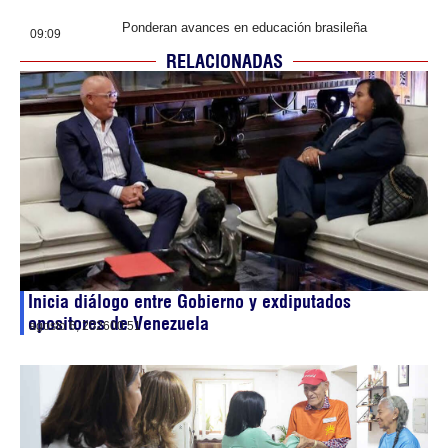
Ponderan avances en educación brasileña
09:09
RELACIONADAS
Inicia diálogo entre Gobierno y exdiputados
opositores de Venezuela
agosto 6, 2026
00:51