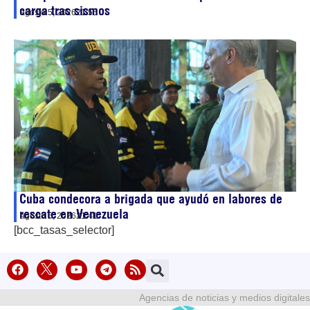
carga tras sismos
agosto 5, 2026
21:55
Cuba condecora a brigada que ayudó en labores de
rescate en Venezuela
agosto 5, 2026
21:41
[bcc_tasas_selector]
Agencias de noticias y medios digitales