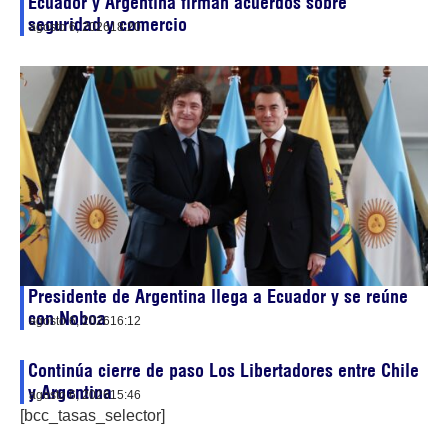
Ecuador y Argentina firman acuerdos sobre
seguridad y comercio
agosto 6, 2026
18:20
Presidente de Argentina llega a Ecuador y se reúne
con Noboa
agosto 6, 2026
16:12
Continúa cierre de paso Los Libertadores entre Chile
y Argentina
agosto 6, 2026
15:46
[bcc_tasas_selector]