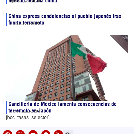
marcan semana china
agosto 1, 2026
01:05
China expresa condolencias al pueblo japonés tras
fuerte terremoto
julio 29, 2026
04:05
Cancillería de México lamenta consecuencias de
terremoto en Japón
julio 28, 2026
14:03
[bcc_tasas_selector]