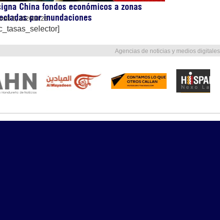
signa China fondos económicos a zonas
ectadas por inundaciones
osto 6, 2026
00:26
c_tasas_selector]
Agencias de noticias y medios digitales