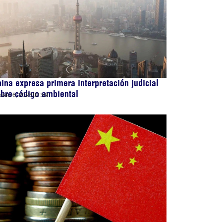
ina expresa primera interpretación judicial
bre código ambiental
osto 6, 2026
02:59