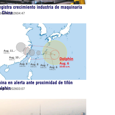
gistra crecimiento industria de maquinaria
e China
osto 6, 2026
04:47
ina en alerta ante proximidad de tifón
olphin
osto 6, 2026
03:07