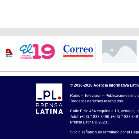
© 2016-2026 Agencia Informativa Lati
Radio – Televisión – Publicaciones impre
Todos los derechos reservados.
Calle E No.454 esquina a 19, Vedado, 
Teléf: (+53) 7 838 3496, (+53) 7 838 349
Prensa Latina © 2023 .
Sitio diseñado y desarrollado por el Dep