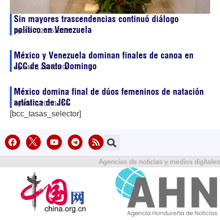
Sin mayores trascendencias continuó diálogo
político en Venezuela
agosto 7, 2026
18:52
México y Venezuela dominan finales de canoa en
JCC de Santo Domingo
agosto 7, 2026
15:04
México domina final de dúos femeninos de natación
artística de JCC
agosto 7, 2026
13:55
[bcc_tasas_selector]
Agencias de noticias y medios digitales