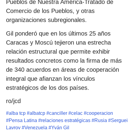
Pueblos de Nuestra América-Tratado de
Comercio de los Pueblos, y otras
organizaciones subregionales.
Gil ponderó que en los últimos 25 años
Caracas y Moscú tejieron una estrecha
relación estructural que permite exhibir
resultados concretos como la firma de más
de 340 acuerdos en áreas de cooperación
integral que afianzan los vínculos
estratégicos de los dos países.
ro/jcd
#
alba tcp
#
albatcp
#
canciller
#
celac
#
cooperacion
#
Pensa Latina
#
relaciones estratégicas
#
Rusia
#
Serguei
Lavrov
#
Venezuela
#
Yván Gil