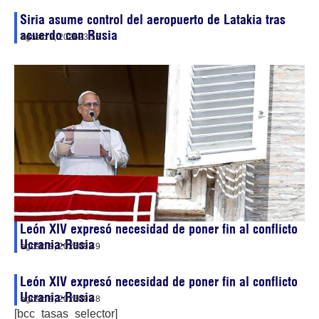
Siria asume control del aeropuerto de Latakia tras
acuerdo con Rusia
agosto 9, 2026
23:55
León XIV expresó necesidad de poner fin al conflicto
Ucrania-Rusia
agosto 9, 2026
09:49
León XIV expresó necesidad de poner fin al conflicto
Ucrania-Rusia
agosto 9, 2026
09:48
[bcc_tasas_selector]