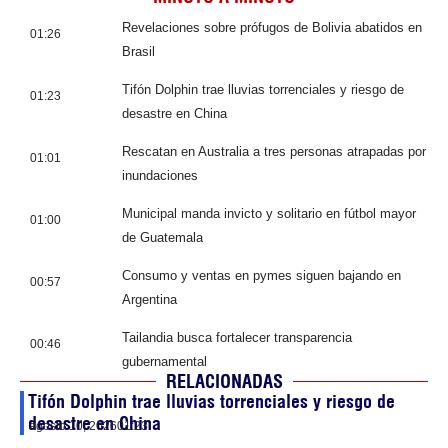
Revelaciones sobre prófugos de Bolivia abatidos en
01:26
Brasil
Tifón Dolphin trae lluvias torrenciales y riesgo de
01:23
desastre en China
Rescatan en Australia a tres personas atrapadas por
01:01
inundaciones
Municipal manda invicto y solitario en fútbol mayor
01:00
de Guatemala
Consumo y ventas en pymes siguen bajando en
00:57
Argentina
Tailandia busca fortalecer transparencia
00:46
gubernamental
RELACIONADAS
Tifón Dolphin trae lluvias torrenciales y riesgo de
desastre en China
agosto 10, 2026
01:23