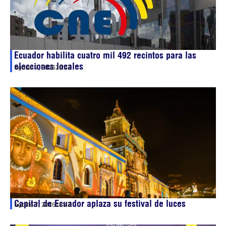
Ecuador habilita cuatro mil 492 recintos para las
elecciones locales
agosto 7, 2026
20:42
Capital de Ecuador aplaza su festival de luces
agosto 7, 2026
18:43