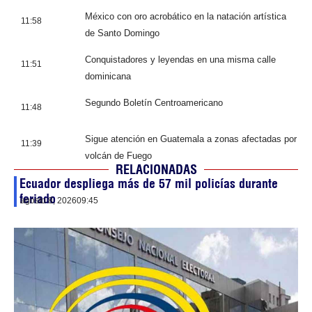
México con oro acrobático en la natación artística
11:58
de Santo Domingo
Conquistadores y leyendas en una misma calle
11:51
dominicana
Segundo Boletín Centroamericano
11:48
Sigue atención en Guatemala a zonas afectadas por
11:39
volcán de Fuego
RELACIONADAS
Ecuador despliega más de 57 mil policías durante
feriado
agosto 8, 2026
09:45