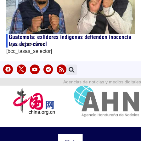
Guatemala: exlíderes indígenas defienden inocencia
tras dejar cárcel
agosto 6, 2026
12:24
[bcc_tasas_selector]
Agencias de noticias y medios digitales