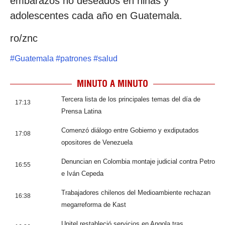
embarazos no deseados en niñas y
adolescentes cada año en Guatemala.
ro/znc
#
Guatemala
#
patrones
#
salud
MINUTO A MINUTO
Tercera lista de los principales temas del día de
17:13
Prensa Latina
Comenzó diálogo entre Gobierno y exdiputados
17:08
opositores de Venezuela
Denuncian en Colombia montaje judicial contra Petro
16:55
e Iván Cepeda
Trabajadores chilenos del Medioambiente rechazan
16:38
megarreforma de Kast
Unitel restableció servicios en Angola tras