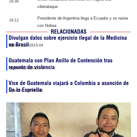
16:36
ciberataque
Presidente de Argentina llega a Ecuador y se reúne
16:12
con Noboa
RELACIONADAS
Divulgan datos sobre ejercicio ilegal de la Medicina
en Brasil
agosto 6, 2026
15:44
Guatemala con Plan Anillo de Contención tras
repunte de violencia
agosto 6, 2026
13:35
Vice de Guatemala viajará a Colombia a asunción de
De la Espriella
agosto 6, 2026
13:01