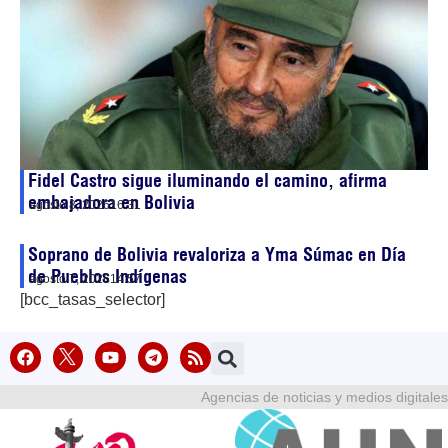
Fidel Castro sigue iluminando el camino, afirma
embajadora en Bolivia
agosto 8, 2026
16:31
Soprano de Bolivia revaloriza a Yma Súmac en Día
de Pueblos Indígenas
agosto 7, 2026
14:57
[bcc_tasas_selector]
Agencias de noticias y medios digitales