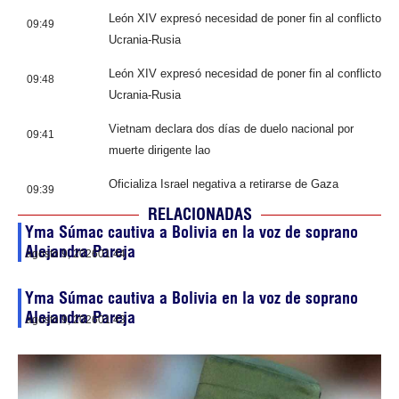
León XIV expresó necesidad de poner fin al conflicto
09:49
Ucrania-Rusia
León XIV expresó necesidad de poner fin al conflicto
09:48
Ucrania-Rusia
Vietnam declara dos días de duelo nacional por
09:41
muerte dirigente lao
Oficializa Israel negativa a retirarse de Gaza
09:39
RELACIONADAS
Yma Súmac cautiva a Bolivia en la voz de soprano
Alejandra Pareja
agosto 9, 2026
01:44
Yma Súmac cautiva a Bolivia en la voz de soprano
Alejandra Pareja
agosto 9, 2026
01:43