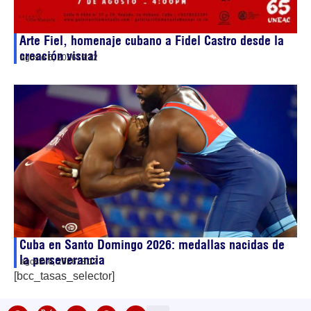
Arte Fiel, homenaje cubano a Fidel Castro desde la
creación visual
agosto 6, 2026
19:12
Cuba en Santo Domingo 2026: medallas nacidas de
la perseverancia
agosto 6, 2026
18:17
[bcc_tasas_selector]