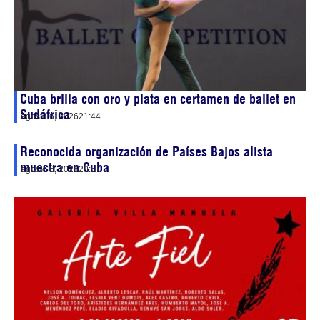
Cuba brilla con oro y plata en certamen de ballet en
Sudáfrica
agosto 6, 2026
21:44
Reconocida organización de Países Bajos alista
muestra en Cuba
agosto 6, 2026
20:57