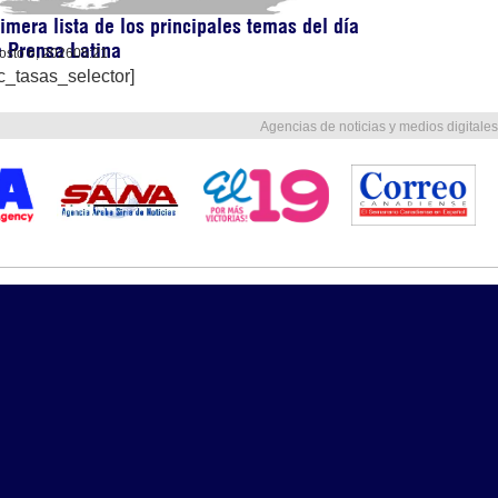
imera lista de los principales temas del día
 Prensa Latina
osto 6, 2026
05:21
c_tasas_selector]
Agencias de noticias y medios digitales