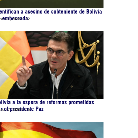
entifican a asesino de subteniente de Bolivia
n emboscada
osto 7, 2026
00:22
livia a la espera de reformas prometidas
r el presidente Paz
osto 7, 2026
00:05