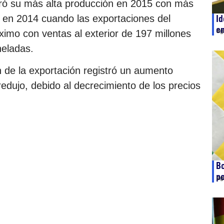
gró su más alta producción en 2015 con más
e en 2014 cuando las exportaciones del
Id
e
ag
ximo con ventas al exterior de 197 millones
neladas.
n de la exportación registró un aumento
redujo, debido al decrecimiento de los precios
Bo
po
ag