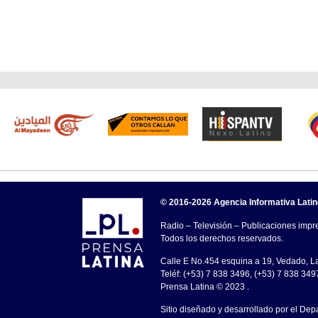
© 2016-2026 Agencia Informativa Lati
Radio – Televisión – Publicaciones impre
Todos los derechos reservados.
Calle E No.454 esquina a 19, Vedado, 
Teléf: (+53) 7 838 3496, (+53) 7 838 349
Prensa Latina © 2023 .
Sitio diseñado y desarrollado por el Dep