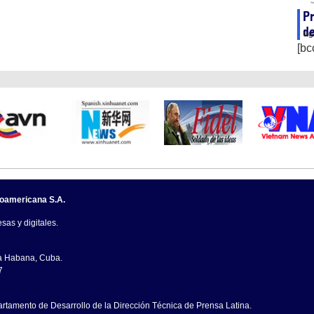
Pr
de
ag
[bc
noamericana S.A.
sas y digitales.
La Habana, Cuba.
7
artamento de Desarrollo de la Dirección Técnica de Prensa Latina.