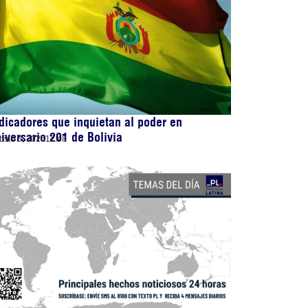
dicadores que inquietan al poder en
iversario 201 de Bolivia
osto 6, 2026
12:48