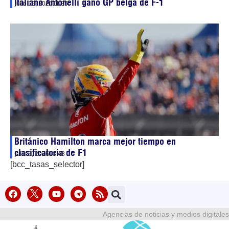
Italiano Antonelli ganó GP belga de F-1
julio 19, 2026
11:35
Británico Hamilton marca mejor tiempo en
clasificatoria de F1
julio 3, 2026
18:48
[bcc_tasas_selector]
Agencias de noticias y medios digitales