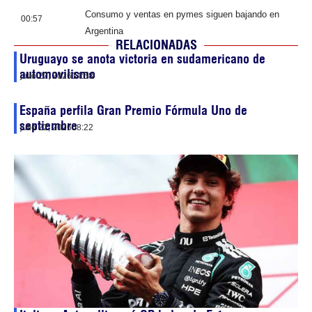
Consumo y ventas en pymes siguen bajando en
00:57
Argentina
RELACIONADAS
Uruguayo se anota victoria en sudamericano de
automovilismo
julio 27, 2026
14:58
España perfila Gran Premio Fórmula Uno de
septiembre
julio 22, 2026
08:22