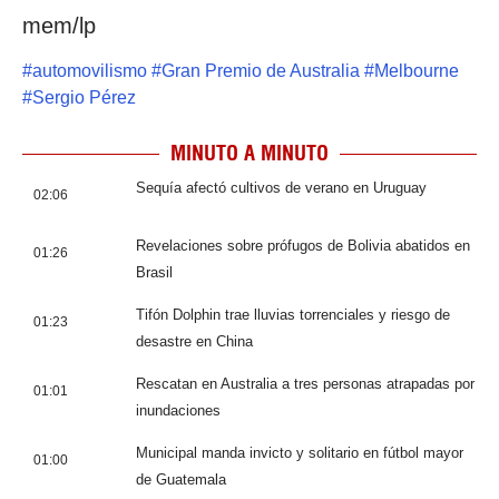
mem/lp
#
automovilismo
#
Gran Premio de Australia
#
Melbourne
#
Sergio Pérez
MINUTO A MINUTO
Sequía afectó cultivos de verano en Uruguay
02:06
Revelaciones sobre prófugos de Bolivia abatidos en
01:26
Brasil
Tifón Dolphin trae lluvias torrenciales y riesgo de
01:23
desastre en China
Rescatan en Australia a tres personas atrapadas por
01:01
inundaciones
Municipal manda invicto y solitario en fútbol mayor
01:00
de Guatemala