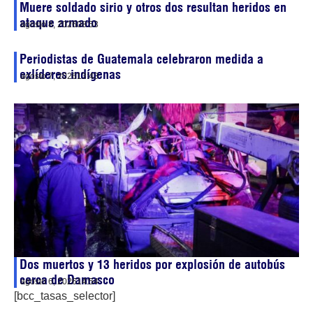
Muere soldado sirio y otros dos resultan heridos en
ataque armado
agosto 8, 2026
08:53
Periodistas de Guatemala celebraron medida a
exlíderes indígenas
agosto 7, 2026
13:43
Dos muertos y 13 heridos por explosión de autobús
cerca de Damasco
agosto 6, 2026
14:54
[bcc_tasas_selector]