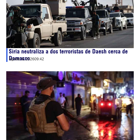
Siria neutraliza a dos terroristas de Daesh cerca de
Damasco
agosto 8, 2026
09:42