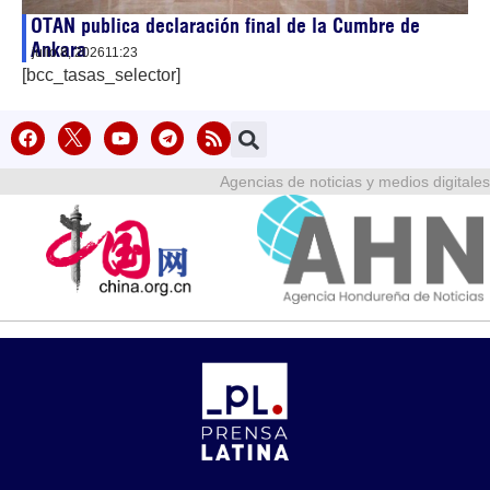
OTAN publica declaración final de la Cumbre de
Ankara
julio 8, 2026
11:23
[bcc_tasas_selector]
Agencias de noticias y medios digitales