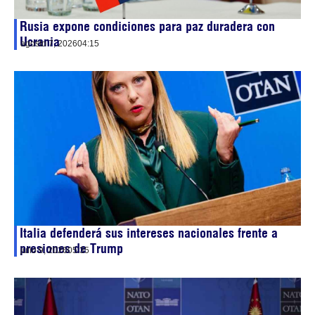
Rusia expone condiciones para paz duradera con
Ucrania
agosto 7, 2026
04:15
Italia defenderá sus intereses nacionales frente a
presiones de Trump
julio 9, 2026
05:35