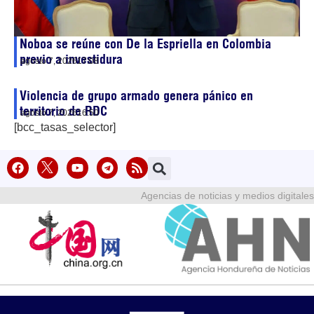
Noboa se reúne con De la Espriella en Colombia
previo a investidura
agosto 7, 2026
17:08
Violencia de grupo armado genera pánico en
territorio de RDC
agosto 7, 2026
16:50
[bcc_tasas_selector]
Agencias de noticias y medios digitales