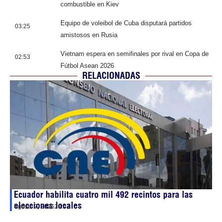
combustible en Kiev
Equipo de voleibol de Cuba disputará partidos
03:25
amistosos en Rusia
Vietnam espera en semifinales por rival en Copa de
02:53
Fútbol Asean 2026
RELACIONADAS
Ecuador habilita cuatro mil 492 recintos para las
elecciones locales
agosto 7, 2026
20:42