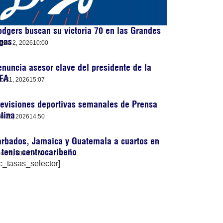
dgers buscan su victoria 70 en las Grandes
gas
osto 2, 2026
10:00
nuncia asesor clave del presidente de la
IFA
lio 31, 2026
15:07
evisiones deportivas semanales de Prensa
tina
lio 25, 2026
14:50
rbados, Jamaica y Guatemala a cuartos en
 tenis centrocaribeño
lio 24, 2026
17:50
c_tasas_selector]