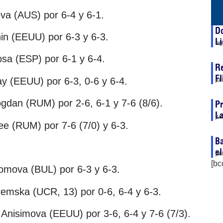
va (AUS) por 6-4 y 6-1.
Do
in (EEUU) por 6-3 y 6-3.
Li
ag
osa (ESP) por 6-1 y 6-4.
Re
F
y (EEUU) por 6-3, 0-6 y 6-4.
ju
ogdan (RUM) por 2-6, 6-1 y 7-6 (8/6).
Pr
La
ju
e (RUM) por 7-6 (7/0) y 6-3.
Ba
el
ju
[bc
Tomova (BUL) por 6-3 y 6-3.
emska (UCR, 13) por 0-6, 6-4 y 6-3.
Anisimova (EEUU) por 3-6, 6-4 y 7-6 (7/3).