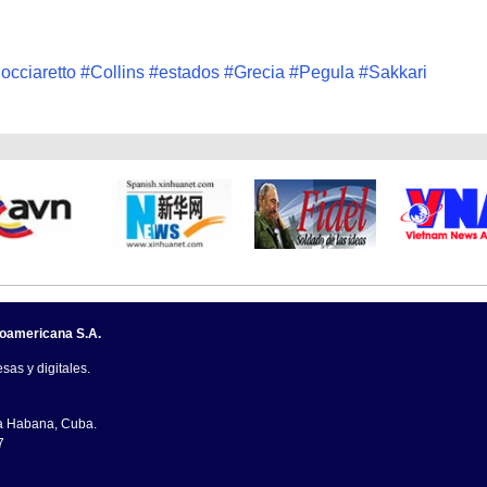
occiaretto
#
Collins
#
estados
#
Grecia
#
Pegula
#
Sakkari
noamericana S.A.
sas y digitales.
La Habana, Cuba.
7