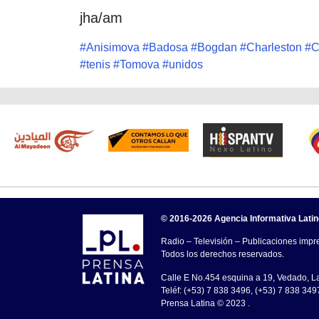
jha/am
#
Anisimova
#
Badosa
#
Bogdan
#
Charleston
#
C
#
tenis
#
Tomova
#
unidos
© 2016-2026 Agencia Informativa Lati
Radio – Televisión – Publicaciones impre
Todos los derechos reservados.
Calle E No.454 esquina a 19, Vedado, 
Teléf: (+53) 7 838 3496, (+53) 7 838 349
Prensa Latina © 2023 .