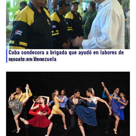
Cuba condecora a brigada que ayudó en labores de
rescate en Venezuela
agosto 5, 2026
21:41