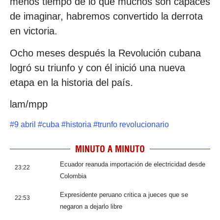
menos tiempo de lo que muchos son capaces
de imaginar, habremos convertido la derrota
en victoria.
Ocho meses después la Revolución cubana
logró su triunfo y con él inició una nueva
etapa en la historia del país.
lam/mpp
#
9 abril
#
cuba
#
historia
#
trunfo revolucionario
MINUTO A MINUTO
Ecuador reanuda importación de electricidad desde
23:22
Colombia
Expresidente peruano critica a jueces que se
22:53
negaron a dejarlo libre