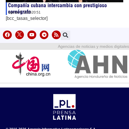
Compañía cubana intercambia con prestigioso
coreógrafo
agosto 5, 2026
20:51
[bcc_tasas_selector]
Agencias de noticias y medios digitales