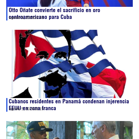
Otto Oñate convierte el sacrificio en oro
centroamericano para Cuba
agosto 5, 2026
22:43
Cubanos residentes en Panamá condenan injerencia
EEUU en zona franca
agosto 5, 2026
22:15