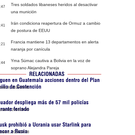
Tres soldados libaneses heridos al desactivar
:47
una munición
Irán condiciona reapertura de Ormuz a cambio
:41
de postura de EEUU
Francia mantiene 13 departamentos en alerta
:21
naranja por canícula
Yma Súmac cautiva a Bolivia en la voz de
:44
soprano Alejandra Pareja
RELACIONADAS
guen en Guatemala acciones dentro del Plan
illo de Contención
osto 8, 2026
15:01
uador despliega más de 57 mil policías
rante feriado
osto 8, 2026
09:45
sk prohibió a Ucrania usar Starlink para
acar a Rusia
osto 8, 2026
04:08