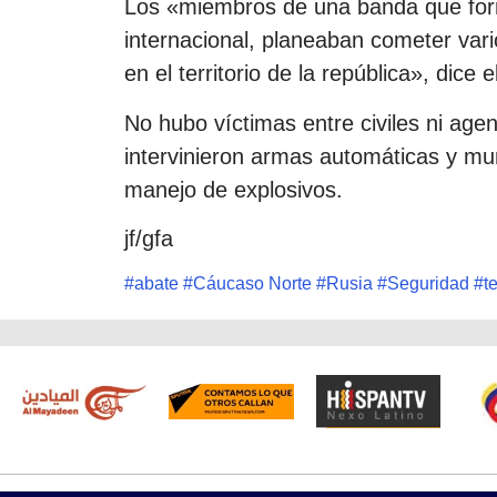
Los «miembros de una banda que form
internacional, planeaban cometer vari
en el territorio de la república», dice
No hubo víctimas entre civiles ni agen
intervinieron armas automáticas y mu
manejo de explosivos.
jf/gfa
#
abate
#
Cáucaso Norte
#
Rusia
#
Seguridad
#
t