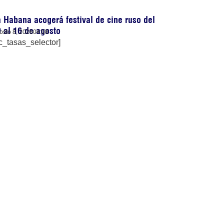
 Habana acogerá festival de cine ruso del
 al 16 de agosto
osto 8, 2026
04:08
c_tasas_selector]