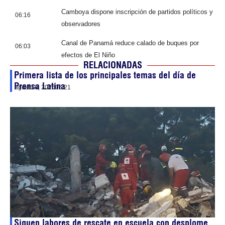
Camboya dispone inscripción de partidos políticos y
06:16
observadores
Canal de Panamá reduce calado de buques por
06:03
efectos de El Niño
RELACIONADAS
Primera lista de los principales temas del día de
Prensa Latina
agosto 6, 2026
05:21
Siguen labores de rescate en escuela con desplome