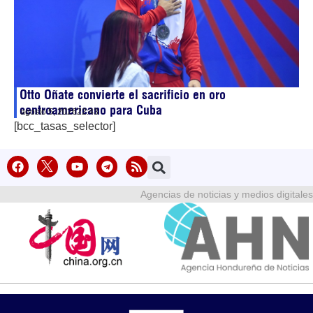
Otto Oñate convierte el sacrificio en oro
centroamericano para Cuba
agosto 5, 2026
22:43
[bcc_tasas_selector]
Agencias de noticias y medios digitales