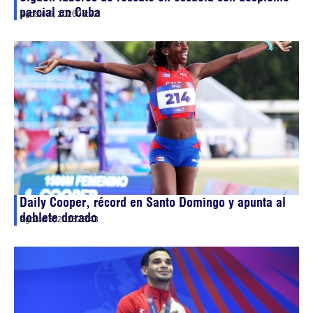
parcial en Cuba
agosto 6, 2026
03:22
Daily Cooper, récord en Santo Domingo y apunta al
doblete dorado
agosto 5, 2026
23:43