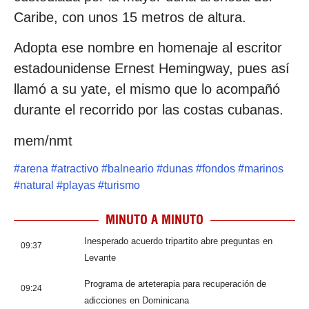
Caribe, con unos 15 metros de altura.
Adopta ese nombre en homenaje al escritor
estadounidense Ernest Hemingway, pues así
llamó a su yate, el mismo que lo acompañó
durante el recorrido por las costas cubanas.
mem/nmt
#
arena
#
atractivo
#
balneario
#
dunas
#
fondos
#
marinos
#
natural
#
playas
#
turismo
MINUTO A MINUTO
Inesperado acuerdo tripartito abre preguntas en
09:37
Levante
Programa de arteterapia para recuperación de
09:24
adicciones en Dominicana