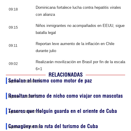
Dominicana fortalece lucha contra hepatitis virales
09:18
con alianza
Niños inmigrantes no acompañados en EEUU, sigue
09:15
batalla legal
Reportan leve aumento de la inflación en Chile
09:11
durante julio
Realizarán movilización en Brasil por fin de la escala
09:02
6×1
RELACIONADAS
Señalan al turismo como motor de paz
agosto 7, 2026
07:34
Resaltan turismo de nicho como viajar con mascotas
agosto 7, 2026
07:21
Tesoros que Holguín guarda en el oriente de Cuba
agosto 7, 2026
07:19
Camagüey en la ruta del turismo de Cuba
agosto 7, 2026
07:03