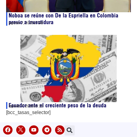
Noboa se reúne con De la Espriella en Colombia
previo a investidura
agosto 7, 2026
17:08
Ecuador ante el creciente peso de la deuda
agosto 7, 2026
16:15
[bcc_tasas_selector]