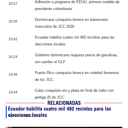
Adhesión a programa de EEUU, primera medida de
20:57
presidente colombiano
Dominicana conquista bronce en balonmano
20:55
masculino de JCC 2026
Ecuador habilita cuatro mil 492 recintos para las
20:42
elecciones locales
Gobierno dominicano reajusta precio de gasolinas;
20:24
sin cambio el GLP
Puerto Rico conquista bronce en voleibol femenino
19:46
de los JCC
Cuba conquista oro y plata en final de salto con
19:44
pértiga (f) de JCC
RELACIONADAS
Ecuador habilita cuatro mil 492 recintos para las
elecciones locales
agosto 7, 2026
20:42