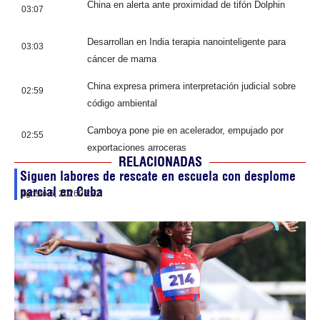
China en alerta ante proximidad de tifón Dolphin
03:07
Desarrollan en India terapia nanointeligente para
03:03
cáncer de mama
China expresa primera interpretación judicial sobre
02:59
código ambiental
Camboya pone pie en acelerador, empujado por
02:55
exportaciones arroceras
RELACIONADAS
Siguen labores de rescate en escuela con desplome
parcial en Cuba
agosto 6, 2026
03:22