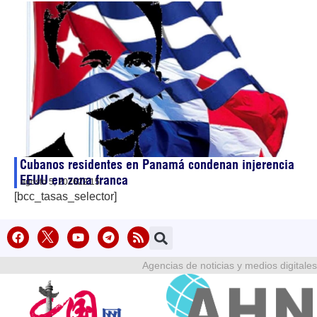
Cubanos residentes en Panamá condenan injerencia
EEUU en zona franca
agosto 5, 2026
22:15
[bcc_tasas_selector]
Agencias de noticias y medios digitales