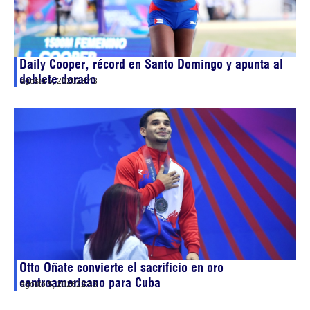
Daily Cooper, récord en Santo Domingo y apunta al
doblete dorado
agosto 5, 2026
23:43
Otto Oñate convierte el sacrificio en oro
centroamericano para Cuba
agosto 5, 2026
22:43