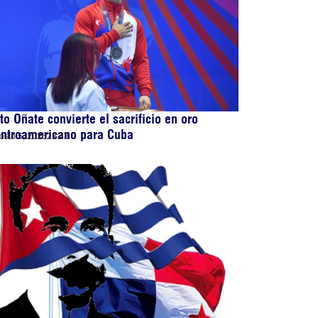
to Oñate convierte el sacrificio en oro
entroamericano para Cuba
osto 5, 2026
22:43