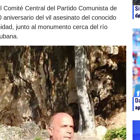
l Comité Central del Partido Comunista de
Si
d
ag
aniversario del vil asesinato del conocido
idad, junto al monumento cerca del río
cubana.
Da
ap
ag