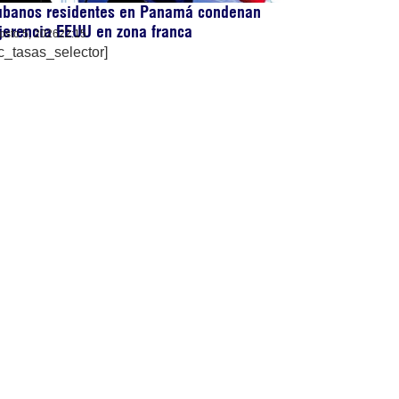
ubanos residentes en Panamá condenan
jerencia EEUU en zona franca
osto 5, 2026
22:15
c_tasas_selector]