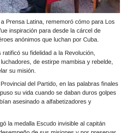
 a Prensa Latina, rememoró cómo para Los
fue inspiración para desde la cárcel de
héroes anónimos que luchan por Cuba.
atificó su fidelidad a la Revolución,
 luchadores, de estirpe mambisa y rebelde,
lar su misión.
rovincial del Partido, en las palabras finales
xpuso su vida cuando se daban duros golpes
ían asesinado a alfabetizadores y
ó la medalla Escudo invisible al capitán
 desempeño de sus misiones y por preservar