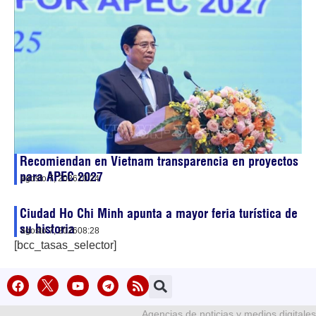
Recomiendan en Vietnam transparencia en proyectos
para APEC 2027
agosto 7, 2026
10:24
Ciudad Ho Chi Minh apunta a mayor feria turística de
su historia
agosto 7, 2026
08:28
[bcc_tasas_selector]
Agencias de noticias y medios digitales