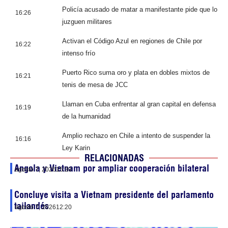
Policía acusado de matar a manifestante pide que lo
16:26
juzguen militares
Activan el Código Azul en regiones de Chile por
16:22
intenso frío
Puerto Rico suma oro y plata en dobles mixtos de
16:21
tenis de mesa de JCC
Llaman en Cuba enfrentar al gran capital en defensa
16:19
de la humanidad
Amplio rechazo en Chile a intento de suspender la
16:16
Ley Karin
RELACIONADAS
Angola y Vietnam por ampliar cooperación bilateral
agosto 7, 2026
15:30
Concluye visita a Vietnam presidente del parlamento
tailandés
agosto 7, 2026
12:20