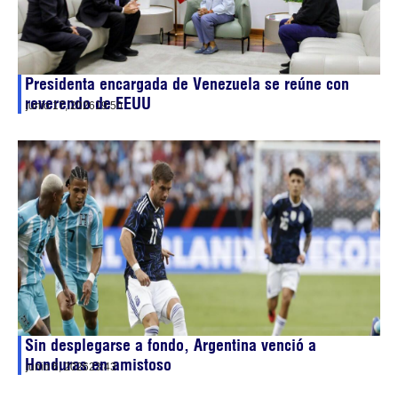
Presidenta encargada de Venezuela se reúne con
reverendo de EEUU
junio 17, 2026
19:50
Sin desplegarse a fondo, Argentina venció a
Honduras en amistoso
junio 6, 2026
23:43