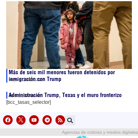
Más de seis mil menores fueron detenidos por
inmigración con Trump
mayo 31, 2026
12:28
Administración Trump, Texas y el muro fronterizo
abril 23, 2026
11:06
[bcc_tasas_selector]
Agencias de noticias y medios digitales