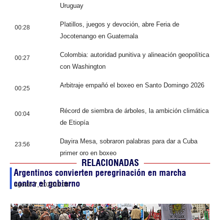
Uruguay
Platillos, juegos y devoción, abre Feria de
00:28
Jocotenango en Guatemala
Colombia: autoridad punitiva y alineación geopolítica
00:27
con Washington
Arbitraje empañó el boxeo en Santo Domingo 2026
00:25
Récord de siembra de árboles, la ambición climática
00:04
de Etiopía
Dayira Mesa, sobraron palabras para dar a Cuba
23:56
primer oro en boxeo
RELACIONADAS
Argentinos convierten peregrinación en marcha
contra el gobierno
agosto 7, 2026
11:08