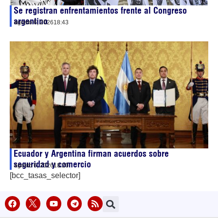
Se registran enfrentamientos frente al Congreso
argentino
agosto 6, 2026
18:43
Ecuador y Argentina firman acuerdos sobre
seguridad y comercio
agosto 6, 2026
18:20
[bcc_tasas_selector]