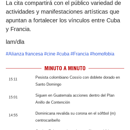
La cita compartirá con el público variedad de
actividades y manifestaciones artísticas que
apuntan a fortalecer los vínculos entre Cuba
y Francia.
lam/dla
#
Alianza francesa
#
cine
#
cuba
#
Francia
#
homofobia
MINUTO A MINUTO
Pesista colombiano Cossío con doblete dorado en
15:11
Santo Domingo
Siguen en Guatemala acciones dentro del Plan
15:01
Anillo de Contención
Dominicana revalida su corona en el sóftbol (m)
14:55
centrocaribeño