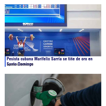
Pesista cubana Marifelix Sarría se tiñe de oro en
Santo Domingo
agosto 8, 2026
13:28