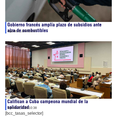
Gobierno francés amplía plazo de subsidios ante
alza de combustibles
agosto 8, 2026
12:47
Califican a Cuba campeona mundial de la
solidaridad
agosto 8, 2026
10:38
[bcc_tasas_selector]