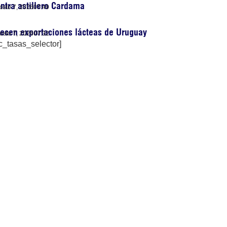
ntra astillero Cardama
osto 7, 2026
07:49
ecen exportaciones lácteas de Uruguay
osto 7, 2026
07:32
c_tasas_selector]