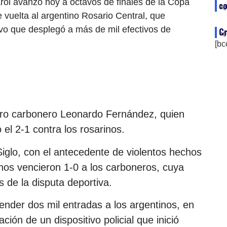
ol avanzó hoy a octavos de finales de la Copa
co
ag
e vuelta al argentino Rosario Central, que
ivo que desplegó a más de mil efectivos de
Cr
ag
[bc
ero carbonero Leonardo Fernández, quien
el 2-1 contra los rosarinos.
iglo, con el antecedente de violentos hechos
rinos vencieron 1-0 a los carboneros, cuya
 de la disputa deportiva.
ender dos mil entradas a los argentinos, en
ión de un dispositivo policial que inició