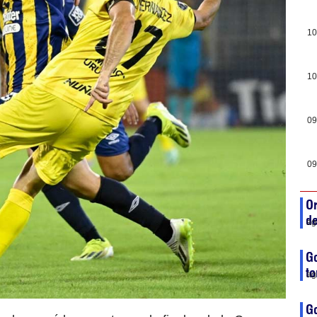
10
10
09
09
Or
de
ag
Go
to
ag
G