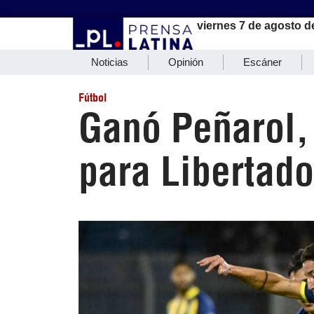
viernes 7 de agosto d
Noticias
Opinión
Escáner
Fútbol
Ganó Peñarol, 
para Libertado