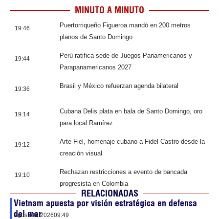
MINUTO A MINUTO
Puertorriqueño Figueroa mandó en 200 metros
19:46
planos de Santo Domingo
Perú ratifica sede de Juegos Panamericanos y
19:44
Parapanamericanos 2027
Brasil y México refuerzan agenda bilateral
19:36
Cubana Delis plata en bala de Santo Domingo, oro
19:14
para local Ramírez
Arte Fiel, homenaje cubano a Fidel Castro desde la
19:12
creación visual
Rechazan restricciones a evento de bancada
19:10
progresista en Colombia
RELACIONADAS
Vietnam apuesta por visión estratégica en defensa
del mar
agosto 6, 2026
09:49