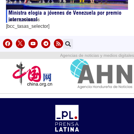
Ministra elogia a jóvenes de Venezuela por premio
internacional
julio 12, 2026
11:36
[bcc_tasas_selector]
Agencias de noticias y medios digitales