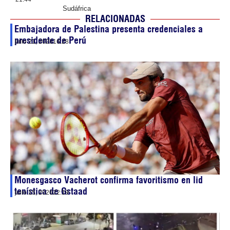
Sudáfrica
RELACIONADAS
Embajadora de Palestina presenta credenciales a
presidente de Perú
julio 21, 2026
16:28
Monesgasco Vacherot confirma favoritismo en lid
tenística de Gstaad
julio 15, 2026
22:19