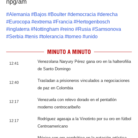
npg/am
#
Alemania
#
Bajos
#
Boulter
#
democracia
#
derecha
#
Eurocopa
#
extrema
#
Francia
#
Hertogenbosch
#
inglaterra
#
Nottingham
#
reino
#
Rusia
#
Samsonova
#
Serbia
#
tenis
#
tolerancia
#
torneo
#
unido
MINUTO A MINUTO
Venezolana Naryury Pérez gana oro en la halterofilia
12:41
de Santo Domingo
Trasladan a prisioneros vinculados a negociaciones
12:40
de paz en Colombia
Venezuela con relevo dorado en el pentatlón
12:17
moderno centrocaribeño
Rodríguez agasaja a la Vinotinto por su oro en fútbol
12:17
Centroamericano
México con oro acrobático en la natación artística