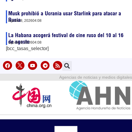
Musk prohibió a Ucrania usar Starlink para atacar a
Rusia
agosto 8, 2026
04:08
La Habana acogerá festival de cine ruso del 10 al 16
de agosto
agosto 8, 2026
04:08
[bcc_tasas_selector]
Agencias de noticias y medios digitales