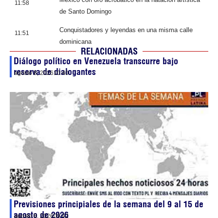
11:58
de Santo Domingo
Conquistadores y leyendas en una misma calle
11:51
dominicana
RELACIONADAS
Diálogo político en Venezuela transcurre bajo
reserva de dialogantes
agosto 8, 2026
10:40
Previsiones principiales de la semana del 9 al 15 de
agosto de 2026
agosto 8, 2026
09:42