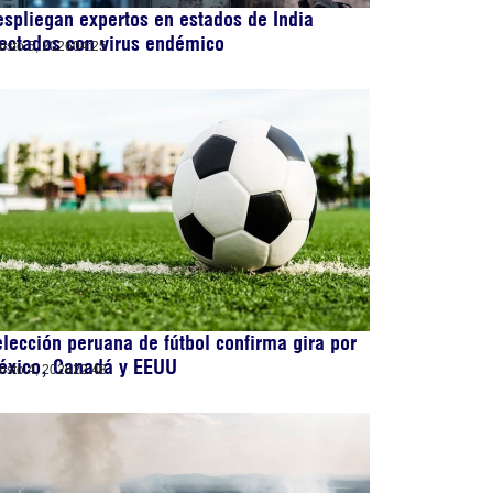
spliegan expertos en estados de India
ectados con virus endémico
osto 5, 2026
04:25
lección peruana de fútbol confirma gira por
éxico, Canadá y EEUU
osto 4, 2026
22:48