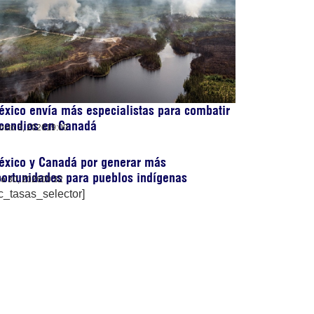
xico envía más especialistas para combatir
ncendios en Canadá
osto 3, 2026
19:00
éxico y Canadá por generar más
ortunidades para pueblos indígenas
lio 30, 2026
00:32
c_tasas_selector]