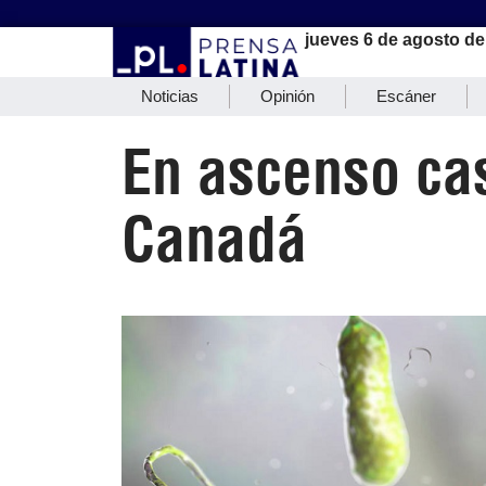
jueves 6 de agosto de
Noticias
Opinión
Escáner
En ascenso ca
Canadá