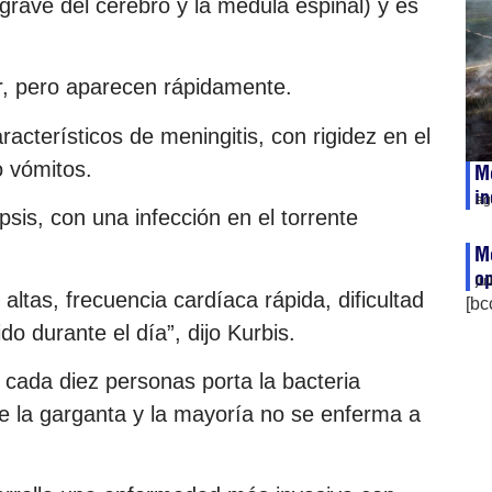
grave del cerebro y la médula espinal) y es
r, pero aparecen rápidamente.
cterísticos de meningitis, con rigidez en el
o vómitos.
Mé
i
ag
sis, con una infección en el torrente
M
op
ju
ltas, frecuencia cardíaca rápida, dificultad
[bc
do durante el día”, dijo Kurbis.
cada diez personas porta la bacteria
de la garganta y la mayoría no se enferma a