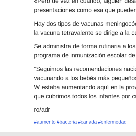
«Pero de vez en cuando, alguien des
presentaciones como esa que pueden 
Hay dos tipos de vacunas meningocóci
la vacuna tetravalente se dirige a la 
Se administra de forma rutinaria a lo
programa de inmunización escolar de 
“Seguimos las recomendaciones naci
vacunando a los bebés más pequeños
W estaba aumentando aquí en la pro
que cubrimos todos los infantes por cu
ro/adr
#
aumento
#
bacteria
#
canada
#
enfermedad