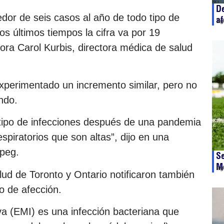
De
dor de seis casos al año de todo tipo de
af
ag
s últimos tiempos la cifra va por 19
ora Carol Kurbis, directora médica de salud
experimentado un incremento similar, pero no
ndo.
ipo de infecciones después de una pandemia
spiratorios que son altas”, dijo en una
ipeg.
Se
M
ag
d de Toronto y Ontario notificaron también
o de afección.
a (EMI) es una infección bacteriana que