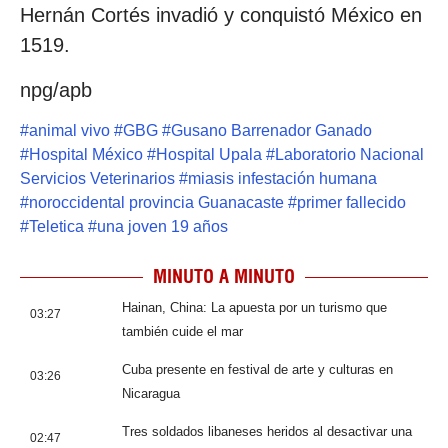
Hernán Cortés invadió y conquistó México en
1519.
npg/apb
#
animal vivo
#
GBG
#
Gusano Barrenador Ganado
#
Hospital México
#
Hospital Upala
#
Laboratorio Nacional
Servicios Veterinarios
#
miasis infestación humana
#
noroccidental provincia Guanacaste
#
primer fallecido
#
Teletica
#
una joven 19 años
MINUTO A MINUTO
Hainan, China: La apuesta por un turismo que
03:27
también cuide el mar
Cuba presente en festival de arte y culturas en
03:26
Nicaragua
Tres soldados libaneses heridos al desactivar una
02:47