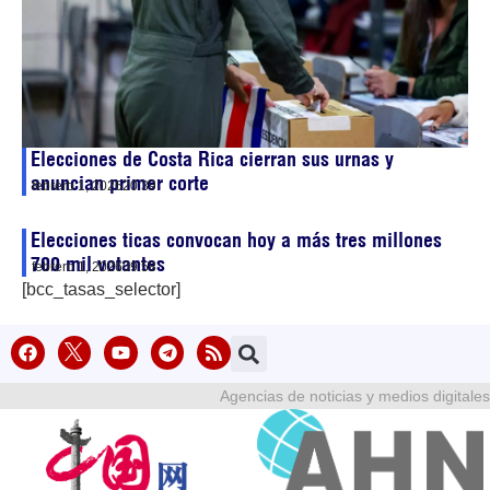
Elecciones de Costa Rica cierran sus urnas y
anuncian primer corte
febrero 1, 2026
20:39
Elecciones ticas convocan hoy a más tres millones
700 mil votantes
febrero 1, 2026
09:58
[bcc_tasas_selector]
Agencias de noticias y medios digitales