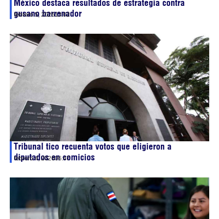
México destaca resultados de estrategia contra
gusano barrenador
febrero 5, 2026
13:02
Tribunal tico recuenta votos que eligieron a
diputados en comicios
febrero 4, 2026
06:47