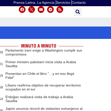
Prensa Latina, La Agencia
Servicios
Contacto
MINUTO A MINUTO
Parlamento iraní exige a Washington cumplir sus
09
compromisos
Primer ministro pakistaní inicia visita a Arabia
01
Saudita
Presentan en Chile el libro “…y en eso llegó
59
Fidel”
Líbano reafirma objetivo de recuperar territorios
58
ocupados en el sur
Erdoğan realizará visita de trabajo a Arabia
54
Saudita
Japón anuncia récord de visitantes extranjeros al
26