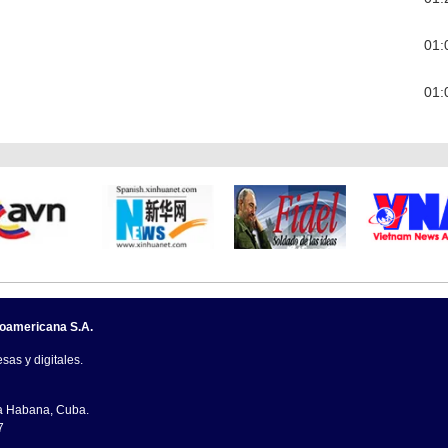
01:
01:
noamericana S.A.
sas y digitales.
La Habana, Cuba.
7