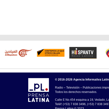
© 2016-2026 Agencia Informativa Lati
Radio – Televisión – Publicaciones impre
Todos los derechos reservados.
Calle E No.454 esquina a 19, Vedado, 
Teléf: (+53) 7 838 3496, (+53) 7 838 349
Prensa Latina © 2023 .