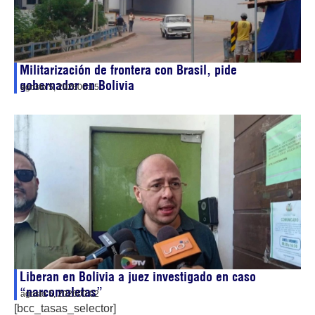
Militarización de frontera con Brasil, pide
gobernador en Bolivia
agosto 5, 2026
00:15
Liberan en Bolivia a juez investigado en caso
“narcomaletas”
agosto 5, 2026
00:02
[bcc_tasas_selector]