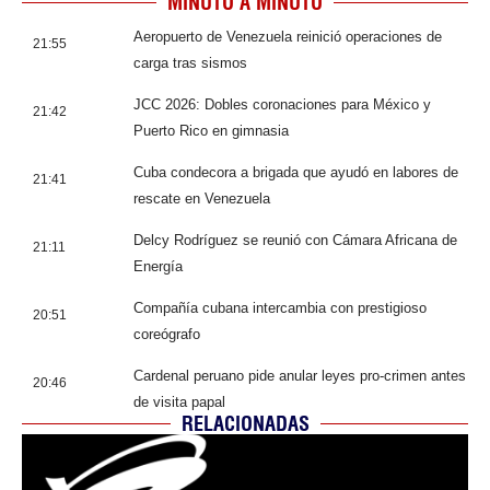
MINUTO A MINUTO
Aeropuerto de Venezuela reinició operaciones de
21:55
carga tras sismos
JCC 2026: Dobles coronaciones para México y
21:42
Puerto Rico en gimnasia
Cuba condecora a brigada que ayudó en labores de
21:41
rescate en Venezuela
Delcy Rodríguez se reunió con Cámara Africana de
21:11
Energía
Compañía cubana intercambia con prestigioso
20:51
coreógrafo
Cardenal peruano pide anular leyes pro-crimen antes
20:46
de visita papal
RELACIONADAS