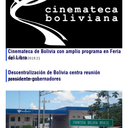
Cinemateca de Bolivia con amplio programa en Feria
del Libro
agosto 5, 2026
19:21
Descentralización de Bolivia centra reunión
presidente-gobernadores
agosto 5, 2026
15:21