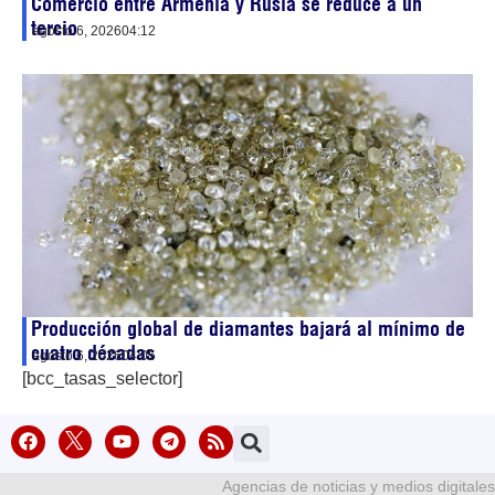
Comercio entre Armenia y Rusia se reduce a un
tercio
agosto 6, 2026
04:12
Producción global de diamantes bajará al mínimo de
cuatro décadas
agosto 6, 2026
04:05
[bcc_tasas_selector]
Agencias de noticias y medios digitales