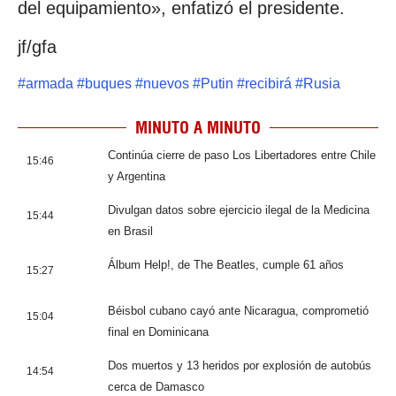
del equipamiento», enfatizó el presidente.
jf/gfa
#
armada
#
buques
#
nuevos
#
Putin
#
recibirá
#
Rusia
MINUTO A MINUTO
Continúa cierre de paso Los Libertadores entre Chile
15:46
y Argentina
Divulgan datos sobre ejercicio ilegal de la Medicina
15:44
en Brasil
Álbum Help!, de The Beatles, cumple 61 años
15:27
Béisbol cubano cayó ante Nicaragua, comprometió
15:04
final en Dominicana
Dos muertos y 13 heridos por explosión de autobús
14:54
cerca de Damasco