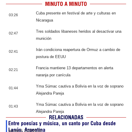
MINUTO A MINUTO
Cuba presente en festival de arte y culturas en
03:26
Nicaragua
Tres soldados libaneses heridos al desactivar una
02:47
munición
Irán condiciona reapertura de Ormuz a cambio de
02:41
postura de EEUU
Francia mantiene 13 departamentos en alerta
02:21
naranja por canícula
Yma Súmac cautiva a Bolivia en la voz de soprano
01:44
Alejandra Pareja
Yma Súmac cautiva a Bolivia en la voz de soprano
01:43
Alejandra Pareja
RELACIONADAS
Entre poesías y música, un canto por Cuba desde
Lanús, Argentina
agosto 9, 2026
00:33