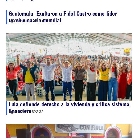
Guatemala: Exaltaron a Fidel Castro como líder
revolucionario mundial
agosto 9, 2026
00:31
Lula defiende derecho a la vivienda y critica sistema
financiero
agosto 8, 2026
22:33