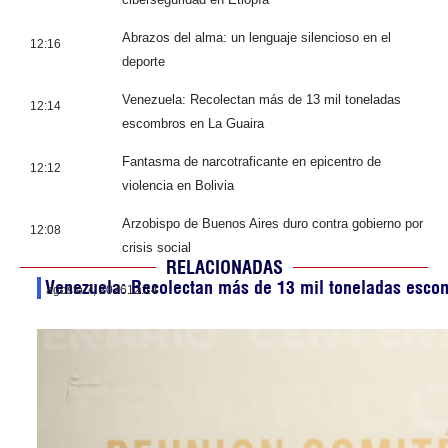
Abrazos del alma: un lenguaje silencioso en el
12:16
deporte
Venezuela: Recolectan más de 13 mil toneladas
12:14
escombros en La Guaira
Fantasma de narcotraficante en epicentro de
12:12
violencia en Bolivia
Arzobispo de Buenos Aires duro contra gobierno por
12:08
crisis social
RELACIONADAS
Venezuela: Recolectan más de 13 mil toneladas esco
agosto 7, 2026
12:14