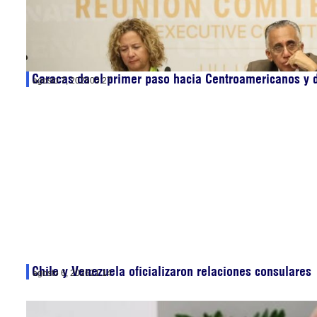
Caracas da el primer paso hacia Centroamericanos y 
agosto 7, 2026
00:27
Chile y Venezuela oficializaron relaciones consulares
agosto 6, 2026
21:14