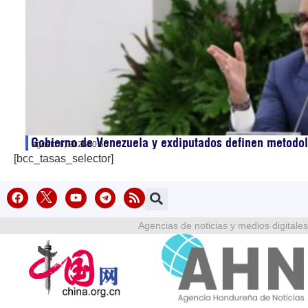
Gobierno de Venezuela y exdiputados definen metodol
agosto 6, 2026
20:55
[bcc_tasas_selector]
Agencias de noticias y medios digitales