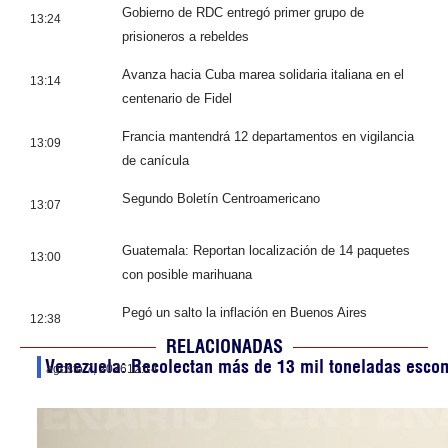
Gobierno de RDC entregó primer grupo de
13:24
prisioneros a rebeldes
Avanza hacia Cuba marea solidaria italiana en el
13:14
centenario de Fidel
Francia mantendrá 12 departamentos en vigilancia
13:09
de canícula
Segundo Boletín Centroamericano
13:07
Guatemala: Reportan localización de 14 paquetes
13:00
con posible marihuana
Pegó un salto la inflación en Buenos Aires
12:38
RELACIONADAS
Venezuela: Recolectan más de 13 mil toneladas esco
agosto 7, 2026
12:14