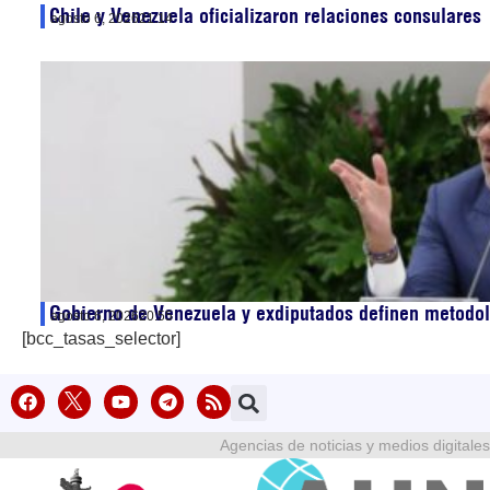
Chile y Venezuela oficializaron relaciones consulares
agosto 6, 2026
21:14
Gobierno de Venezuela y exdiputados definen metodol
agosto 6, 2026
20:55
[bcc_tasas_selector]
Agencias de noticias y medios digitales